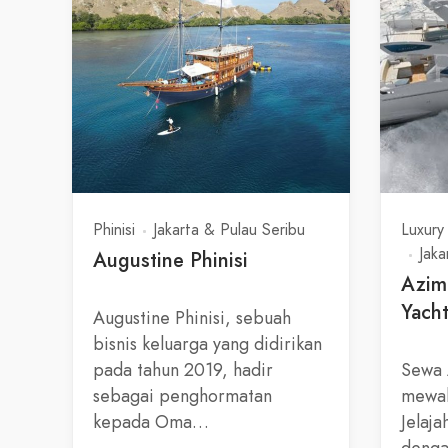
Phinisi
Jakarta & Pulau Seribu
Luxury
Jaka
Augustine Phinisi
Azim
Yach
Augustine Phinisi, sebuah
bisnis keluarga yang didirikan
pada tahun 2019, hadir
Sewa 
sebagai penghormatan
mewah
kepada Oma…
Jelaj